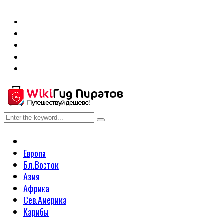
Европа
Бл.Восток
Азия
Африка
Сев.Америка
Карибы