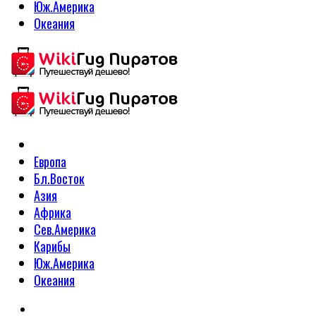
Юж.Америка
Океания
Европа
Бл.Восток
Азия
Африка
Сев.Америка
Карибы
Юж.Америка
Океания