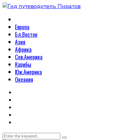
Европа
Бл.Восток
Азия
Африка
Сев.Америка
Карибы
Юж.Америка
Океания