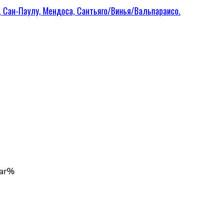
, Сан-Паулу, Мендоса, Сантьяго/Винья/Вальпараисо.
ear%