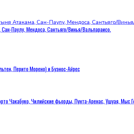
, Сан-Паулу, Мендоса, Сантьяго/Винья/Вальпараисо.
льтен, Перито Морено) и Буэнос-Айрес
Пуэрто Чакабуко, Чилийские фьорды, Пунта-Аренас, Ушуая, Мыс